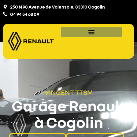
250 N 98 Avenue de Valensole, 83310 Cogolin
04 94 54 63 09
VINCENT TTSM
Garage Renault
à Cogolin