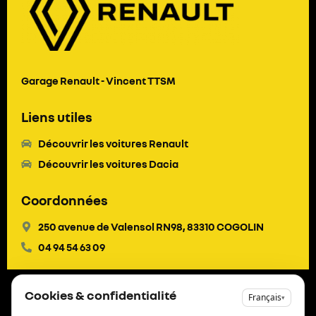
Garage Renault - Vincent TTSM
Liens utiles
Découvrir les voitures Renault
Découvrir les voitures Dacia
Coordonnées
250 avenue de Valensol RN98, 83310 COGOLIN
04 94 54 63 09
Cookies & confidentialité
Français
▾
Mentions légales
Copyright © 2024
Politique de confidentialité