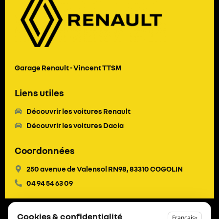
Garage Renault - Vincent TTSM
Liens utiles
Découvrir les voitures Renault
Découvrir les voitures Dacia
Coordonnées
250 avenue de Valensol RN98, 83310 COGOLIN
04 94 54 63 09
Cookies & confidentialité
Français
▾
Mentions légales